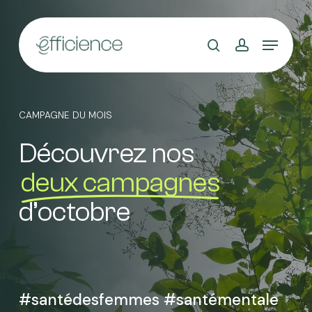
Skip
to
main
content
CAMPAGNE DU MOIS
Découvrez nos
deux campagnes
d’octobre
#santédesfemmes #santémentale