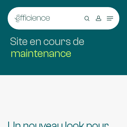
Skip
to
main
content
Site en cours de
maintenance
Un nouveau look pour