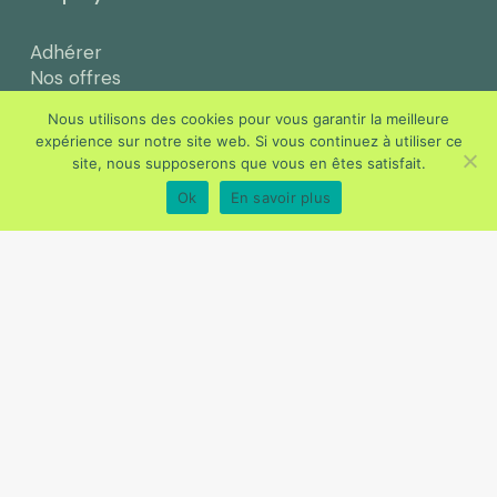
Adhérer
Nos offres
Votre parcours adhérent
Nous utilisons des cookies pour vous garantir la meilleure
Ateliers de prévention
expérience sur notre site web. Si vous continuez à utiliser ce
Espace adhérent
site, nous supposerons que vous en êtes satisfait.
Ok
En savoir plus
Salarié
Votre parcours salarié
Maintien en emploi
Vos droits et responsabilités
Représentants du personnel
Actus & Ressources
Agenda