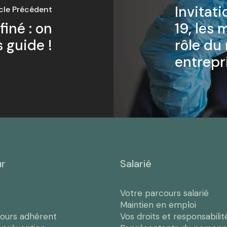
Invitat
icle Précédent
iné : on
19, les 
 guide !
rôle du
entrepr
ur
Salarié
Votre parcours salarié
Maintien en emploi
cours adhérent
Vos droits et responsabilit