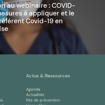
ion au webinaire : COVID-
mesures à appliquer et le
 référent Covid-19 en
ise
Actus & Ressources
Agenda
Actualités
és
Kits de prévention