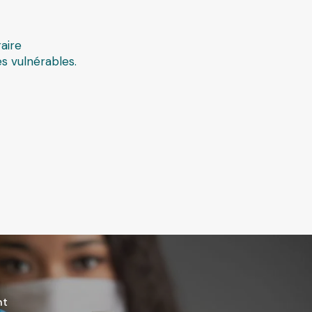
aire
s vulnérables.
nt