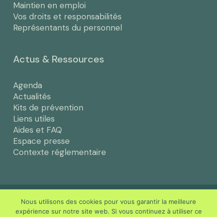
Maintien en emploi
Vos droits et responsabilités
Représentants du personnel
Actus & Ressources
Agenda
Actualités
Kits de prévention
Liens utiles
Aides et FAQ
Espace presse
Contexte réglementaire
© Efficience santé au travail -
Certifié ISO 9001 & AFNOR
Nous utilisons des cookies pour vous garantir la meilleure
SPEC 2217
expérience sur notre site web. Si vous continuez à utiliser ce
‎- Mentions légales