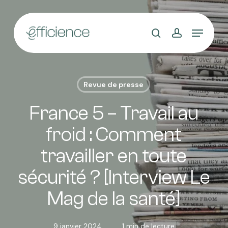
Skip
to
main
content
Revue de presse
France 5 – Travail au
froid : Comment
travailler en toute
sécurité ? [Interview Le
Mag de la santé]
9 janvier 2024
1 min de lecture