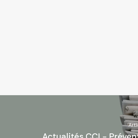
Art
Actualités CCI - Préven