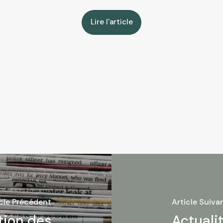
Lire l'article
icle Précédent
Article Suiva
tion des
Actuali