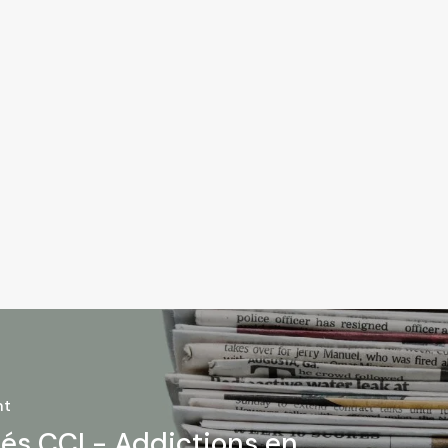
nt
tés CCI - Addictions en