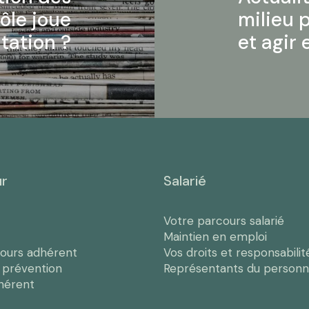
rôle joue
milieu p
ntation ?
et agir
ur
Salarié
Votre parcours salarié
Maintien en emploi
cours adhérent
Vos droits et responsabilit
e prévention
Représentants du personn
hérent