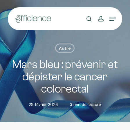
Skip
to
main
content
Autre
Mars bleu : prévenir et
dépister le cancer
colorectal
28 février 2024
3 min de lecture