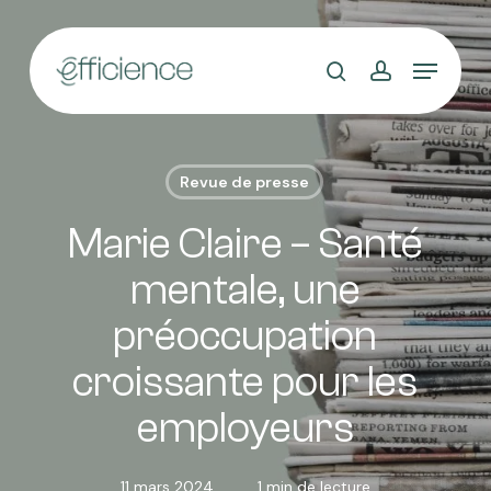
Skip
to
main
content
Revue de presse
Marie Claire – Santé
mentale, une
préoccupation
croissante pour les
employeurs
11 mars 2024
1 min de lecture