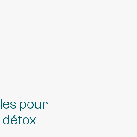
ples pour
l détox