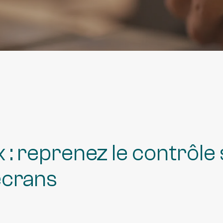
Santé p
x : reprenez le contrôle
écrans