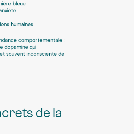
mière bleue
anxiété
ctions humaines
endance comportementale :
 de dopamine qui
et souvent inconsciente de
ncrets de la