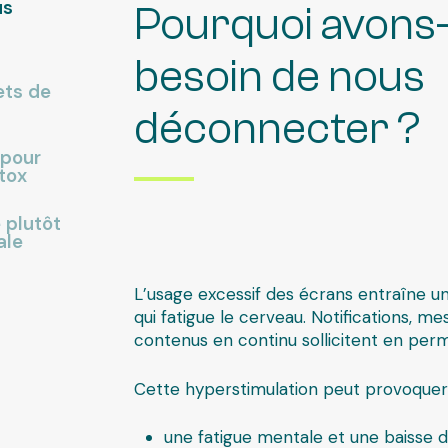
us
Pourquoi avons
besoin de nous
ets de
déconnecter ?
 pour
étox
 plutôt
ale
L’usage excessif des écrans entraîne u
qui fatigue le cerveau. Notifications, m
contenus en continu sollicitent en per
Cette hyperstimulation peut provoquer 
une fatigue mentale et une baisse 