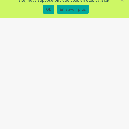
site, nous supposerons que vous en êtes satisfait.
Ok
En savoir plus
Date limite de dépôt des candidatures : 10
septembre 2026
Remise des trophées :
24 novembre 2026 à
PariSanté Campus
Pour en savoir plus :