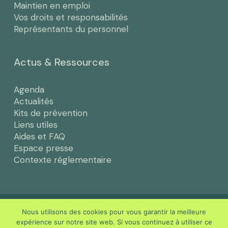
Maintien en emploi
Vos droits et responsabilités
Représentants du personnel
Actus & Ressources
Agenda
Actualités
Kits de prévention
Liens utiles
Aides et FAQ
Espace presse
Contexte réglementaire
© Efficience santé au travail -
Certifié ISO 9001 & AFNOR
Nous utilisons des cookies pour vous garantir la meilleure
SPEC 2217
expérience sur notre site web. Si vous continuez à utiliser ce
‎- Mentions légales