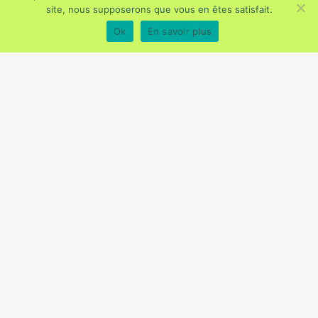
site, nous supposerons que vous en êtes satisfait.
Ok
En savoir plus
Entreprise
Risques professionnels
Trousse de secours en
entreprise : que doit-elle
contenir ?