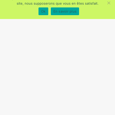
site, nous supposerons que vous en êtes satisfait.
Ok
En savoir plus
Evènements
Projet4121 : Placer l’Écoute des
Travailleurs au Cœur du
Management