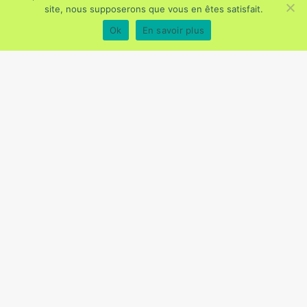
site, nous supposerons que vous en êtes satisfait.
Ok
En savoir plus
Santé publique
Changeons de regard sur la
santé mentale